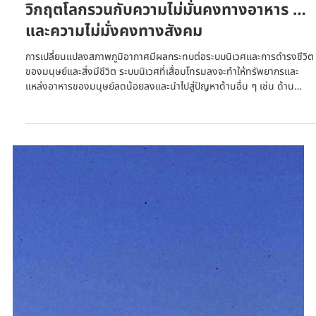
พูลศิลป์...