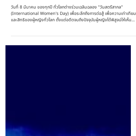
8 มี.ค.
ยาว 4 นาที
12 ภาพยนตร์อันทรงพลังที่ว่าด้วยสภาพภูมิ
อากาศ กำกับโดยผู้กำกับหญิงที่น่าจับตามอง
วันที่ 8 มีนาคม ของทุกปี ทั่วโลกต่างร่วมเฉลิมฉลอง "วันสตรีสากล"
(International Women's Day) เพื่อระลึกถึงการต่อสู้ เพื่อความเท่าเทียม
และสิทธิของผู้หญิงทั่วโลก ตั้งแต่อดีตจนถึงปัจจุบันผู้หญิงได้พิสูจน์ให้เห็นถึ
พลัง ความสามารถ และความมุ่งมั่นในการเปลี่ยนแปลงสังคม ไม่ว่าจะเป็นใน
ด้าน การเมือง เศรษฐกิจ วิทยาศาสตร์ ศิลปะ และวัฒนธรรม ในปีนี้ CCCL
Film Festival ขอร่วมเฉลิมฉลองต์วันสตรีสากล (8 มีนาคม) ด้วยการนำ
เสนอ 12 ภาพยนตร์อันทรงพลังที่ว่าด้วยสภาพภูมิอากาศ จาก 12 ผู้กำกับ
หญิงที่