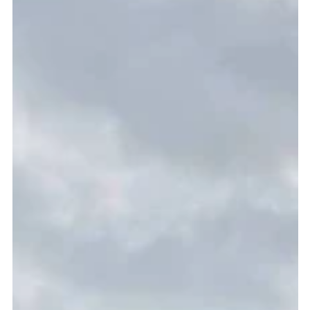
18 ก.ค. 2566
ยาว 1 นาที
มองปัญหาการเปลี่ยนแปลงสภาพภูมิอากาศ
กับนักจิตวิทยา: สัมภาษณ์คุณปองพล ชุษณะ
โชติ
สัมภาษณ์นายปองพล ชุษณะโชติ นักจิตวิทยาคลินิกชำนาญการพิเศษ กอง
ส่งเสริมและพัฒนาสุขภาพจิต กรมสุขภาพจิต สัมภาษณ์โดย อณัญญากรณ์
พูลศิลป์...