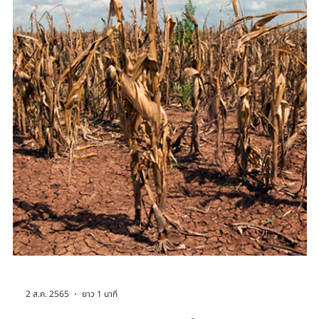
15 ก.ค. 2566
ยาว 1 นาที
SDGs: Climate Action: สัมภาษณ์รอง
ศาสตราจารย์ ดร.ภศิชา ไชยแก้ว
สัมภาษณ์รองศาสตราจารย์ ดร.ภศิชา ไชยแก้ว ภาควิชาวิทยาศาสตร์สิ่ง
แวดล้อม คณะวิทยาศาสตร์ จุฬาลงกรณ์มหาวิทยาลัย โดย อณัญญากรณ์