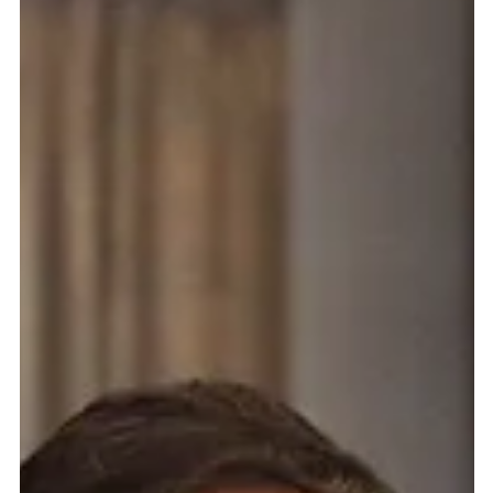
© Zoom Earth, OpenStreetMap, DWD/ICON 27/06Z เพิ่งผ่านฤดู
หนาวมาได้หมาด ๆ ทุกคนก็ต้องเตรียมรับมือกับอากาศร้อนเมื่อกรม
อุตุนิยมวิทยาได้ประกาศว่าไทยเข้าสู่ฤดูร้อนอย่างเป็นทางการเมื่อวันที่ 22
กุมภาพันธ์ 2569 ที่ผ่านมา และจะยาวนานไปถึงเดือนพฤษภาคมเลยทีเดียว
หลายคนอาจเคยเห็นมีมตลกว่าฤดูกาลในไทยมีแค่ฤดูร้อน ฤดูร้อนมาก และ
ฤดูร้อนสุด ๆ อาจกล่าวได้ว่า ก