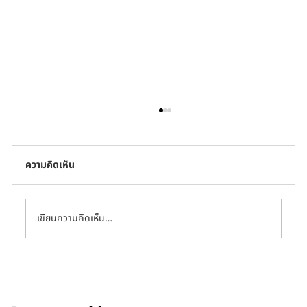
ความคิดเห็น
เขียนความคิดเห็น…
เมื่อโลกรวนกำลังทำให้ความหมายของ
‘ฤดูกาล’ เปลี่ยนไป