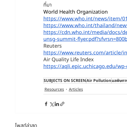
ที่มา
World Health Organization
https://www.who.int/news/item/01-0
https://www.who.int/thailand/news/
https://cdn.who.int/media/docs/d
unsg-summit-flyer.pdf?sfvrsn=800
Reuters
https://www.reuters.com/article/
Air Quality Life Index
https://aqli.epic.uchicago.edu/wp
SUBJECTS ON SCREEN
Air Pollution
มลพิษทา
Resources
Articles
โพสต์ล่าสุด