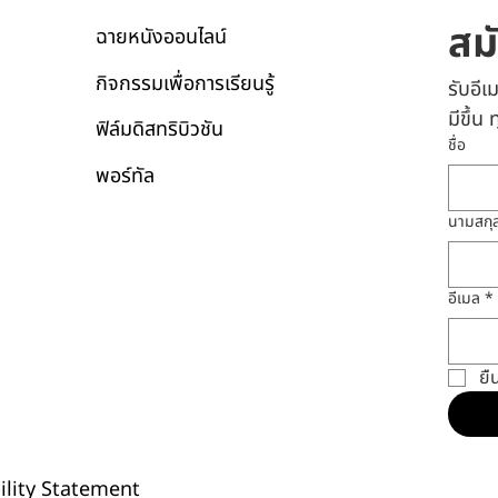
สม
ฉายหนังออนไลน์
กิจกรรมเพื่อการเรียนรู้
รับอี
มีขึ้น
ฟิล์มดิสทริบิวชัน
ชื่อ
พอร์ทัล
นามสกุ
อีเมล
*
ยื
ility Statement