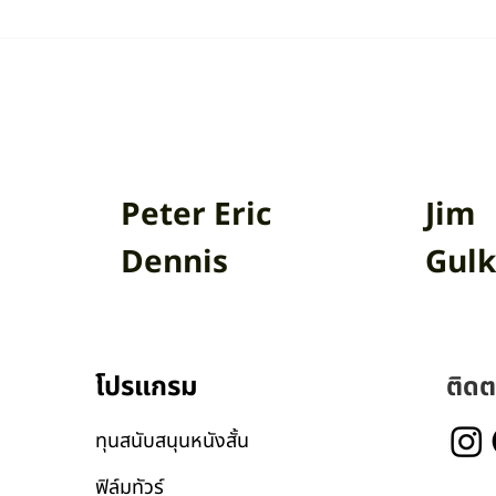
โลกรวนกำลังทำให้ความ
มองปัญหาการเปลี่ยน
อง ‘ฤดูกาล’ เปลี่ยนไป
สภาพภูมิอากาศกับนักจ
สัมภาษณ์คุณปองพล ช
Peter Eric
Jim
Dennis
Gulk
โปรแกรม
ติดต
ทุนสนับสนุนหนังสั้น
ฟิล์มทัวร์