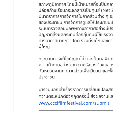
สภาพภูมิอากาศ โดยมีเป้าหมายที่จะเป็น
ปล่อยก๊าซเรือนกระจกสุทธิเป็นศูนย์ (Net
มีมาตราการการจัดการในภาคส่วนต่าง ๆ อย
ของประชาชน การจัดการดูแลให้ประชาชนเข
ระบบตรวจสอบมลพิษทางอากาศอย่างมีประสิ
ปัญหาที่ส่งผลกระทบต่อกลุ่มคนผู้ใช้แรงงาน
ทางอากาศมากกว่าปกติ รวมทั้งเด็กและเยา
ผู้ใหญ่
⠀
กระบวนการแก้ไขปัญหาไม่ว่าจะเป็นมลพิษ
ความท้าทายอย่างมาก ภาครัฐเองต้องแสด
กับหน่วยงานทุกภาคส่วนเพื่อเยียวยาและฟื้
ประชาชน
⠀
มาร่วมบอกเล่าเรื่องราวการเปลี่ยนแปลงสภา
ความตระหนักต่อวิกฤตครั้งนี้ ส่งผลงานและอ
www.ccclfilmfestival.com/submit