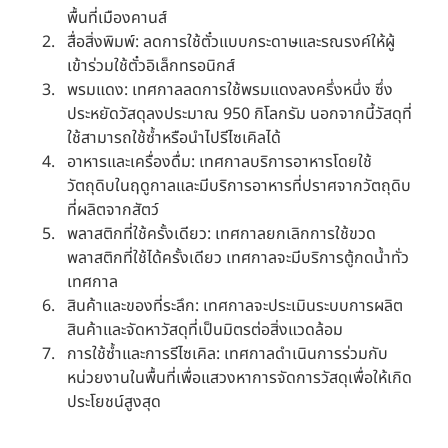
พื้นที่เมืองคานส์ 
สื่อสิ่งพิมพ์: ลดการใช้ตั๋วแบบกระดาษและรณรงค์ให้ผู้
เข้าร่วมใช้ตั๋วอิเล็กทรอนิกส์ 
พรมแดง: เทศกาลลดการใช้พรมแดงลงครึ่งหนึ่ง ซึ่ง
ประหยัดวัสดุลงประมาณ 950 กิโลกรัม นอกจากนี้วัสดุที่
ใช้สามารถใช้ซ้ำหรือนำไปรีไซเคิลได้ 
อาหารและเครื่องดื่ม: เทศกาลบริการอาหารโดยใช้
วัตถุดิบในฤดูกาลและมีบริการอาหารที่ปราศจากวัตถุดิบ
ที่ผลิตจากสัตว์ 
พลาสติกที่ใช้ครั้งเดียว: เทศกาลยกเลิกการใช้ขวด
พลาสติกที่ใช้ได้ครั้งเดียว เทศกาลจะมีบริการตู้กดน้ำทั่ว
เทศกาล 
สินค้าและของที่ระลึก: เทศกาลจะประเมินระบบการผลิต
สินค้าและจัดหาวัสดุที่เป็นมิตรต่อสิ่งแวดล้อม 
การใช้ซ้ำและการรีไซเคิล: เทศกาลดำเนินการร่วมกับ
หน่วยงานในพื้นที่เพื่อแสวงหาการจัดการวัสดุเพื่อให้เกิด
ประโยชน์สูงสุด