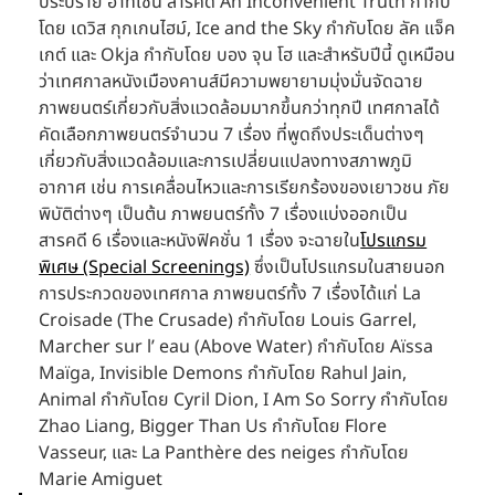
ประปราย อาทิเช่น สารคดี An Inconvenient Truth กำกับ
โดย เดวิส กุกเกนไฮม์, Ice and the Sky กำกับโดย ลัค แจ็ค
เกต์ และ Okja กำกับโดย บอง จุน โฮ และสำหรับปีนี้ ดูเหมือน
ว่าเทศกาลหนังเมืองคานส์มีความพยายามมุ่งมั่นจัดฉาย
ภาพยนตร์เกี่ยวกับสิ่งแวดล้อมมากขึ้นกว่าทุกปี เทศกาลได้
คัดเลือกภาพยนตร์จำนวน 7 เรื่อง ที่พูดถึงประเด็นต่างๆ 
เกี่ยวกับสิ่งแวดล้อมและการเปลี่ยนแปลงทางสภาพภูมิ
อากาศ เช่น การเคลื่อนไหวและการเรียกร้องของเยาวชน ภัย
พิบัติต่างๆ เป็นต้น ภาพยนตร์ทั้ง 7 เรื่องแบ่งออกเป็น 
สารคดี 6 เรื่องและหนังฟิคชั่น 1 เรื่อง จะฉายใน
โปรแกรม
พิเศษ (Special Screenings)
 ซึ่งเป็นโปรแกรมในสายนอก
การประกวดของเทศกาล ภาพยนตร์ทั้ง 7 เรื่องได้แก่ La 
Croisade (The Crusade) กำกับโดย Louis Garrel, 
Marcher sur l’ eau (Above Water) กำกับโดย Aïssa 
Maïga, Invisible Demons กำกับโดย Rahul Jain, 
Animal กำกับโดย Cyril Dion, I Am So Sorry กำกับโดย 
Zhao Liang, Bigger Than Us กำกับโดย Flore 
Vasseur, และ La Panthère des neiges กำกับโดย 
Marie Amiguet