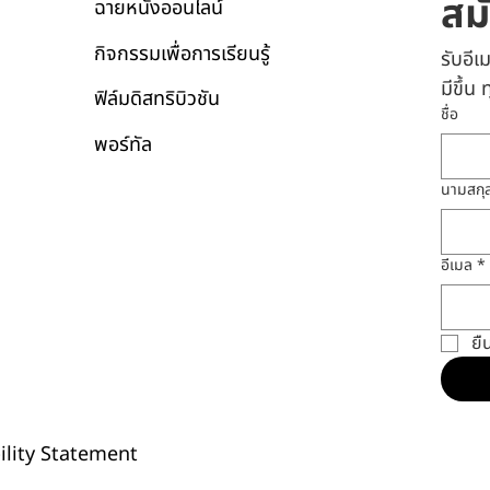
สม
ฉายหนังออนไลน์
กิจกรรมเพื่อการเรียนรู้
รับอี
มีขึ้น
ฟิล์มดิสทริบิวชัน
ชื่อ
พอร์ทัล
นามสกุ
อีเมล
*
ยื
ility Statement