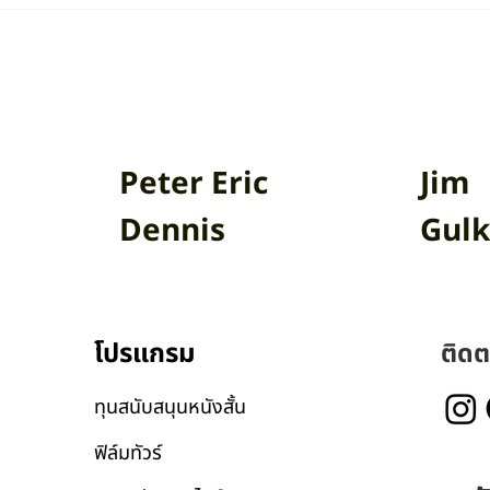
ัญหาการเปลี่ยนแปลง
SDGs: Climate Acti
ูมิอากาศกับนักจิตวิทยา:
สัมภาษณ์รองศาสตราจ
ษณ์คุณปองพล ชุษณะโชติ
ดร.ภศิชา ไชยแก้ว
Peter Eric
Jim
Dennis
Gulk
โปรแกรม
ติดต
ทุนสนับสนุนหนังสั้น
ฟิล์มทัวร์