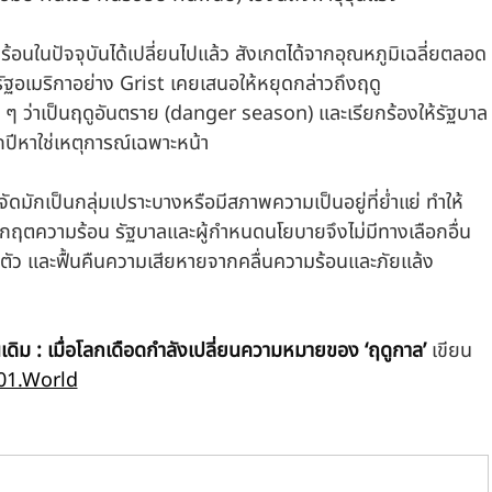
อนในปัจจุบันได้เปลี่ยนไปแล้ว สังเกตได้จากอุณหภูมิเฉลี่ยตลอด
หรัฐอเมริกาอย่าง Grist เคยเสนอให้หยุดกล่าวถึงฤดู
 ว่าเป็นฤดูอันตราย (danger season) และเรียกร้องให้รัฐบาล
ุกปีหาใช่เหตุการณ์เฉพาะหน้า
มักเป็นกลุ่มเปราะบางหรือมีสภาพความเป็นอยู่ที่ย่ำแย่ ทำให้
กฤตความร้อน รัฐบาลและผู้กำหนดนโยบายจึงไม่มีทางเลือกอื่น
ัว และฟื้นคืนความเสียหายจากคลื่นความร้อนและภัยแล้ง
่นเดิม : เมื่อโลกเดือดกำลังเปลี่ยนความหมายของ ‘ฤดูกาล’ 
เขียน
01.World