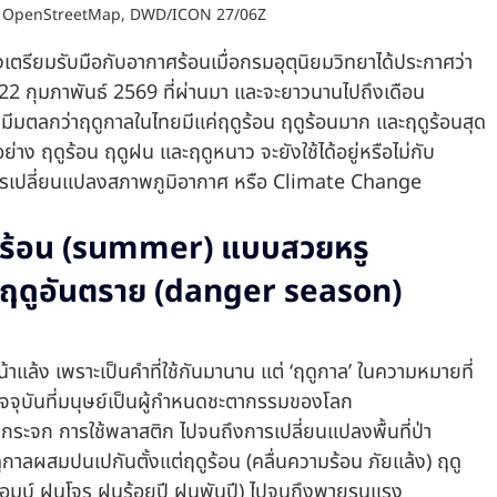
 OpenStreetMap, DWD/ICON 27/06Z  
เตรียมรับมือกับอากาศร้อนเมื่อกรมอุตุนิยมวิทยาได้ประกาศว่า
ที่ 22 กุมภาพันธ์ 2569 ที่ผ่านมา และจะยาวนานไปถึงเดือน
มตลกว่าฤดูกาลในไทยมีแค่ฤดูร้อน ฤดูร้อนมาก และฤดูร้อนสุด 
่าง ฤดูร้อน ฤดูฝน และฤดูหนาว จะยังใช้ได้อยู่หรือไม่กับ
การเปลี่ยนแปลงสภาพภูมิอากาศ หรือ Climate Change
ดูร้อน (summer) แบบสวยหรู
่าฤดูอันตราย (danger season)
น้าแล้ง เพราะเป็นคำที่ใช้กันมานาน แต่ ‘ฤดูกาล’ ในความหมายที่
คปัจจุบันที่มนุษย์เป็นผู้กำหนดชะตากรรมของโลก 
ะจก การใช้พลาสติก ไปจนถึงการเปลี่ยนแปลงพื้นที่ป่า
ลผสมปนเปกันตั้งแต่ฤดูร้อน (คลื่นความร้อน ภัยแล้ง) ฤดู
บอมบ์ ฝนโจร ฝนร้อยปี ฝนพันปี) ไปจนถึงพายุรุนแรง