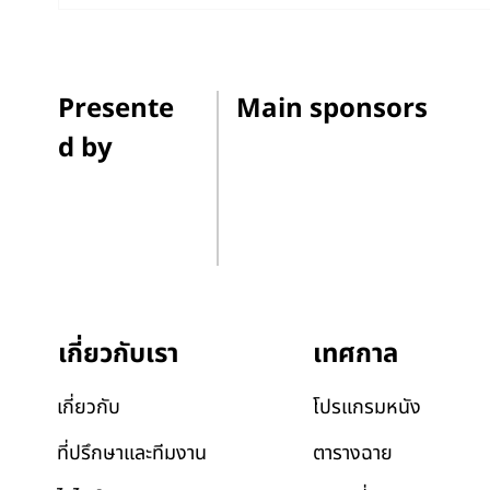
12 ภาพยนตร์อันทรงพลังที่ว่า
มองป
ด้วยสภาพภูมิอากาศ กำกับโดยผู้
สภาพภ
กำกับหญิงที่น่าจับตามอง
สัมภา
Presente
Main sponsors
d by
เทศกาล
เกี่ยวกับเรา
โปรแกรมหนัง
เกี่ยวกับ
ตารางฉาย
ที่ปรึกษาและทีมงาน