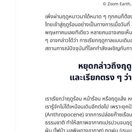
© Zoom Earth,
เพิ่งผ่านฤดูหนาวมาได้หมาด ๆ ทุกคนก็ต้อง
ไทยเข้าสู่ฤดูร้อนอย่างเป็นทางการเมื่อวัน
พฤษภาคมเลยทีเดียว หลายคนอาจเคยเห็นมี
ๆ อาจกล่าวได้ว่า การเรียกฤดูกาลแบบเดิมอย
สถานการณ์ปัจจุบันที่โลกกำลังเผชิญกับ
หยุดกล่าวถึงฤ
และเรียกตรง ๆ ว
เราเรียกว่าฤดูร้อน หน้าร้อน หรือฤดูแล้ง ห
เรารู้จักไม่ได้เหมือนเดิมอีกต่อไป เพราะยุ
(Anthropocene) จากการปล่อยก๊าซเรือนกร
ธรรมชาติ ทำให้สภาพอากาศแปรปวนจนฤดูกา
ฝุ่น (ไฟป่า มลพิษทางอากาศ) ฤดูฝน (เรน