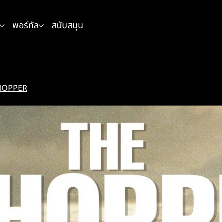
พอร์ทัล
สนับสนุน
HOPPER