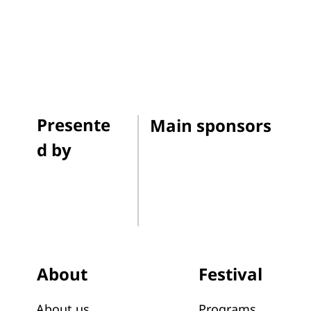
Presente
Main sponsors
d by
Festival
About
Programs
About us