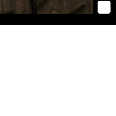
on Phonwa
wat Anuchaiyawong