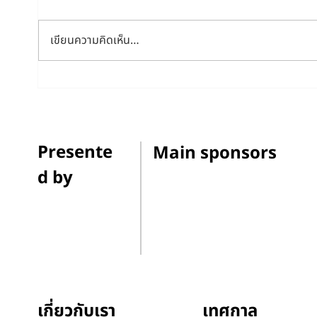
เขียนความคิดเห็น…
CCCL ประกาศผลรางวัลหนังสั้น
Thai 
ในเทศกาลหนังสั้นโลกป่วยเรา
หนังสั
ต้องเปลี่ยน 2569
Talk 
ช่องไ
Presente
Main sponsors
d by
เทศกาล
เกี่ยวกับเรา