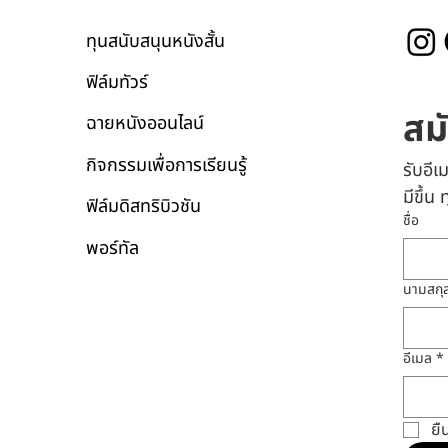
ทุนสนับสนุนหนังสั้น
ฟิล์มทัวร์
สม
ฉายหนังออนไลน์
กิจกรรมเพื่อการเรียนรู้
รับอี
มีขึ้น
ฟิล์มดิสทริบิวชัน
ชื่อ
พอร์ทัล
นามสกุ
อีเมล
*
ยื