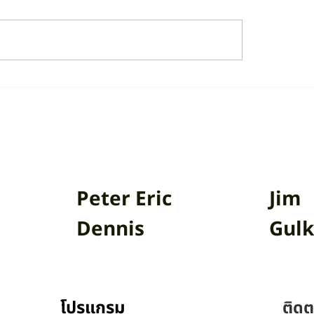
PBS ร่วมกับ CCCL ฉาย
CCCL เปิดรับโครงเรื่อง
้น 16 เรื่อง ในรายกาs
วิกฤตโลกรวน ลุ้นเข้าร
to Films หนังเล่าเรื่อง บน
เสนอโปรเจกต์พร้อมชิ
ทยพีบีเอส (Thai PBS)
สนับสนุนผลิตหนังสั้น
Peter Eric
Jim
Dennis
Gulk
โปรแกรม
ติดต