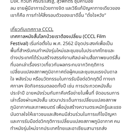
DIR. กวินท์ ศรีประเสริฐ, สุวพักตร์ ชุมคำน้อย 
ลม ชายผู้มีอาการป่วยทางจิต และวิธีแก้ปัญหาทางเดียวของ
เขาก็คือ การทำให้สิ่งรอบตัวของเขาดีขี้น ”ดั่งใจหวัง“
เกี่ยวกับเทศกาล CCCL
เทศกาลหนังสั้นโลกป่วยเราต้องเปลี่ยน (CCCL Film 
Festival) 
เริ่มก่อตั้งใน พ.ศ. 2562 มีจุดประสงค์เพื่อเป็น
พื้นที่สำหรับคนทำหนังรุ่นใหม่และชุมชนในประเทศไทยและ
ต่างประเทศได้ร่วมสร้างสรรค์งานศิลปะผ่านสื่อภาพยนตร์สั้น
ที่บอกเล่าเรื่องราวเกี่ยวกับผลกระทบจากวิกฤติการ
เปลี่ยนแปลงสภาพภูมิอากาศต่อผู้คนและชุมชนแรงบันดาล
ใจ พลังร่วม หรือนวัตกรรมในการรับมือต่อวิกฤตินี้ ทางเท
ศกาลฯ จัดกิจกรรมตลอดทั้งปี เช่น การประกวดหนังสั้น
ประจำปี ฉายหนังร่วมกับภาคีเครือข่ายในพื้นที่ จัดอบรมการ
เล่าเรื่องผ่านหนังสั้น เสวนาประเด็นการเปลี่ยนแปลงสภาพ
ภูมิอากาศและภาพยนตร์ เพื่อมุ่งสร้างความตระหนักรู้และแรง
บันดาลใจให้เยาวชนและสังคมมีส่วนร่วมในการแก้ไขปัญหา
และการรับมือต่อวิกฤติการเปลี่ยนแปลงสภาพภูมิอากาศ คน
ทำหนังรุ่นใหม่จากประเทศไทยและอาเซียนสามารถส่ง