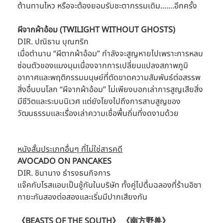
ต้านทานไหว หรือจะต้องยอมรับชะตากรรมเดิม.......อีกครั้ง
ผีจากผ้าอ้อม (TWILIGHT WITHOUT GHOSTS)
DIR. ปณิธาน บุณฑริก
เมื่อตำนาน “ผีตากผ้าอ้อม” กำลังจะสูญหายไปเพราะการหลบ
ซ่อนตัวของแมงมุมเนื่องจากการเปลี่ยนแปลงสภาพภูมิ
อากาศและพฤติกรรมมนุษย์ที่ตัดขาดความสัมพันธ์ต่อสรรพ
สิ่งอื่นบนโลก “ผีจากผ้าอ้อม” ไม่เพียงบอกเล่าการสูญเสียสิ่ง
มีชีวิตและระบบนิเวศ แต่ยังโยงไปถึงการสาบสูญของ
วัฒนธรรมและเรื่องเล่าความเชื่อพื้นถิ่นที่งดงามด้วย
หนังสั้นประเภทอื่นๆ ที่ไม่ใช่สารคดี
AVOCADO ON PANCAKES
DIR. ชินานาง ธำรงธนกิจการ 
แจ๊คกับโรสแอบเป็นชู้กันในบริษัท ทั้งคู่ไปดื่มฉลองที่ร้านอิซา
กายะกันสองต่อสองและเริ่มมีปากเสียงกัน
《BEASTS OF THE SOUTH》 《南方野兽》