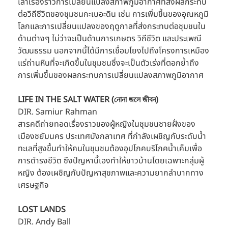
เล่าเรื่องราวการเปลี่ยนแปลงสภาพภูมิอากาศที่ส่งผลกระทบ
ต่อวิถีชีวิตของชุมชนกะเบอะดิน เช่น การเพิ่มขึ้นของอุณหภูมิ
โลกและการเปลี่ยนแปลงของฤดูกาลที่ส่งกระทบต่อชุมชนใน
ด้านต่างๆ ไม่ว่าจะเป็นด้านการเกษตร วิถีชีวิต และประเพณี
วัฒนธรรม นอกจากนี้ได้มีการเชื่อมโยงไปถึงโครงการเหมือง
แร่ถ่านหินที่จะเกิดขึ้นในชุมชนซึ่งจะเป็นตัวเร่งที่ตอกย้ำถึง
การเพิ่มขึ้นของผลกระทบการเปลี่ยนแปลงสภาพภูมิอากาศ 
LIFE IN THE SALT WATER (নোনা জলে জীবন)
DIR. Samiur Rahman 
สารคดีถ่ายทอดเรื่องราวของผู้หญิงในชุมชนชายฝั่งของ
เมืองชยัมนคร ประเทศบังกลาเทศ ที่กำลังเผชิญกับระดับน้ำ
ทะเลที่สูงขึ้นทำให้คนในชุมชนต้องอุปโภคบริโภคน้ำเค็มเพื่อ
การดำรงชีวิต ซึงปัญหานี้เองทำให้ชาวบ้านโดยเฉพาะกลุ่มผู้
หญิง ต้องเผชิญกับปัญหาสุขภาพและความยากลำบากทาง
เศรษฐกิจ
LOST LANDS
DIR. Andy Ball