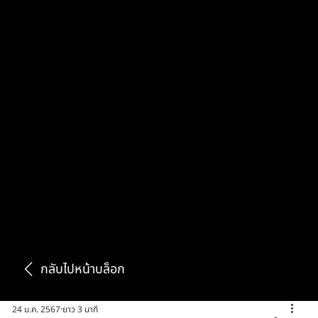
กลับไปหน้าบล็อก
24 ม.ค. 2567
ยาว 3 นาที