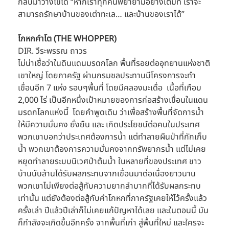
กลับมาวางไข่ได้ “หากเราทุกคนพยายามอย่างเต็มที่ เราจะ
สามารถรักษาบ้านของเต่าทะเล… และบ้านของเราได้”
โกหกคำโต (THE WHOPPER)
DIR. วีระพรรณ ถาวร
ไม่น่าเชื่อว่าในดินแดนมรดกโลก พื้นที่รอยต่ออุทยานแห่งชาติ
เขาใหญ่ โดยภาครัฐ ผ่านกรมชลประทานมีโครงการจะทำ
เขื่อนอีก 7 แห่ง รอบๆพื้นที่ โดยมีคลองมะเดื่อ  เนื้อที่เกือบ 
2,000 ไร่ เป็นอีกหนึ่งเป้าหมายของการก่อสร้างเขื่อนในแดน
มรดกโลกแห่งนี้  โดยคำพูดเดิม ว่าเพื่อสร้างพื้นที่จัดการน้ำ 
ให้มีความมั่นคง ยั่งยืน และ เกิดประโยชน์ต่อคนในประเทศ   
พวกเขาบอกว่าประเทศต้องการน้ำ แต่ทำลายผืนป่าที่กักเก็บ
น้ำ พวกเขาต้องการความมั่นคงจากทรัพยากรน้ำ แต่ไม่เคย
หยุดทำลายระบบนิเวศป่าต้นน้ำ ในหลายที่ของประเทศ ชาว
บ้านนับล้านได้รับผลกระทบจากเขื่อนมาต่อเนื่องยาวนาน  
พวกเขาไม่เพียงต่อสู้กับความยากลำบากที่ได้รับผลกระทบ
เท่านั้น แต่ยังต้องต่อสู้กับคำโกหกที่ภาครัฐเคยให้ไว้ครั้งแล้ว
ครั้งเล่า ปีแล้วปีเล่าก็ไม่เคยแก้ปัญหาได้เลย และในตอนนี้ มัน
ก็กำลังจะเกิดขึ้นอีกครั้ง จากพื้นที่เก่า สู่พื้นที่ใหม่ และใครจะ