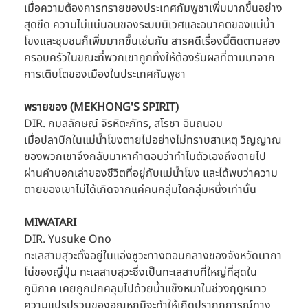
เมื่อความต้องการทรายของประเทศกัมพูชาเพิ่มมากขึ้นอย่าง
สุดขีด ความไม่แน่นอนของระบบนิเวศและอนาคตของแม่น้ำ
โขงและชุมชนก็เพิ่มมากขึ้นเช่นกัน สารคดีเรื่องนี้ติดตามสอง
ครอบครัวในขณะที่พวกเขาถูกทิ้งให้ต้องรับผลที่ตามมาจาก
การเติบโตของเมืองในประเทศกัมพูชา
พรายของ (MEKHONG'S SPIRIT)
DIR. กมลลักษณ์ จิรหิตะภัทร, สโรชา อินถนอม
เมื่อปลาบึกในแม่น้ำโขงตายไปอย่างไม่ทราบสาเหตุ วิญญาณ
ของพวกเขาจึงกลับมาหาคำตอบว่าทำไมตัวเองถึงตายไป
ผ่านคำบอกเล่าของชีวิตที่อยู่กับแม่น้ำโขง และได้พบว่าความ
ตายของเขาไม่ได้เกิดจากแค่คนกลุ่มใดกลุ่มหนึ่งเท่านั้น 
MIWATARI
DIR. Yusuke Ono
ทะเลสาบสุวะตั้งอยู่ในแอ่งซูวะทางตอนกลางของจังหวัดนากา
โน่ของญี่ปุ่น ทะเลสาบสุวะซึ่งเป็นทะเลสาบที่ใหญ่ที่สุดใน
ภูมิภาค เคยถูกปกคลุมไปด้วยน้ำแข็งหนาในช่วงฤดูหนาว 
ความแปรปรวนของอุณหภูมิจะทำให้เกิดปรากฏการณ์ทาง