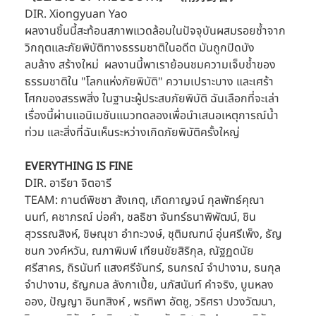
DIR. Xiongyuan Yao
ผลงานชิ้นนี้สะท้อนสภาพแวดล้อมในปัจจุบันผสมรอยช้ำจาก
วิกฤตและภัยพิบัติทางธรรมชาติในอดีต มันถูกปิดบัง 
ลบล้าง สร้างใหม่  ผลงานนี้พาเราย้อนชมความเจ็บช้ำของ
ธรรมชาติใน "โลกแห่งภัยพิบัติ" ความเปราะบาง และเศร้า
โศกของสรรพสิ่ง ในฐานะผู้ประสบภัยพิบัติ ฉันเลือกที่จะเล่า
เรื่องนี้ผ่านแอนิเมชันแนวทดลองเพื่อนำเสนอเหตุการณ์น้ำ
ท่วม และสิ่งที่ฉันเห็นระหว่างเกิดภัยพิบัติครั้งใหญ่
EVERYTHING IS FINE
DIR. อารียา จิตอารี
TEAM: กานต์พิชชา สังเกตุ, เกิดกาญจน์ กุลพัทธ์คุณา
นนท์, คชาภรณ์ บ่อคำ, ชลธิชา จันทร์ธนาพิพัฒน์, ชิน 
สุวรรณสิงห์, ชิษณุชา อำทะวงษ์, ชุติมณฑน์ อุ่นศรีเพ็ง, ธัญ
ชนก วงค์หวัน, ณภาพิมพ์ เทียนชัยสิริกุล, ณัฐฏดนัย 
ศรีสาคร, ถิรนันท์ แสงศรีจันทร์, ธนกรณ์ จำปางาม, ธนกุล 
จำปางาม, ธัญกมล ลังกาเปี้ย, นภัสนันท์ คำจริง, บูนหลง 
ออง, ปัญญา อินทสิงห์ , พรทิพา อัตชู, วริศรา ปวงวัฒนา, 