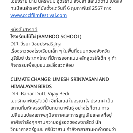
เชียงราย น่าน นครพนม อุดรธานี สงขลา และปัตตานี เปิดลง
ทะเบียนสำรองที่นั่งตั้งแต่วันที่ 6 กุมภาพันธ์ 2567 ทาง 
www.ccclfilmfestival.com
หนังสั้นสารคดี
โรงเรียนไม้ไผ่ (BAMBOO SCHOOL)
DIR. วีรยา วิชยประเสริฐกุล
เรื่องราวของโรงเรียนเล็ก ๆ ในพื้นที่ชนบทของจังหวัด
บุรีรัมย์ ประเทศไทย ที่มีการออกแบบหลักสูตรให้เด็ก ๆ ทำ
กิจกรรมเพื่อชุมชนและสิ่งแวดล้อม
CLIMATE CHANGE: UMESH SRINIVASAN AND 
HIMALAYAN BIRDS
DIR. Bahar Dutt, Vijay Bedi
เขตรักษาพันธุ์สัตว์ป่า อีเกิ้ลเนส ในอรุณาจัลประเทศ เป็น
สถานที่มหัศจรรย์ที่มีนกนานาพันธุ์ อย่างไรก็ตาม การ
เปลี่ยนแปลงสภาพภูมิอากาศและการสูญเสียแหล่งที่อยู่
อาศัยกำลังคุกคามความอยู่รอดของพวกสัตว์ นัก
วิทยาศาสตร์อูเมช ศรีนิวาสาน กำลังพยายามหาคำตอบว่า 