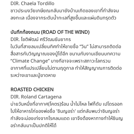
DIR. Chaela Tordillo
ชาวประมงวัยเกษียณกลับมายังบ้านเกิดของเขาที่กำลังจม
ลงทะเล เนื่องจากระดับน้ำทะเลที่สูงขึ้นและแผ่นดินทรุดตัว
บันทึกท้องถนน (ROAD OF THE WIND)
DIR. โชติพัฒน์ ศรีวัฒนธันยากร
ในวันที่สายลมเปลี่ยนทิศทำให้ชายชื่อ “วิน” ไม่สามารถติดต่อ
สื่อสารกับวิญญาณของปู่ได้อีก ขนานกับงานเขียนบทความ 
“Climate Change” บางทีอาจจะเพราะสภาวะโลกรวน 
อากาศที่แปรเปลี่ยนไม่ตามฤดูกาล ทำให้สัญญาณการติดต่อ
ระหว่างเขาและปู่ขาดหาย
ROASTED CHICKEN
DIR. Roland Cartagena
บ่ายวันหนึ่งที่อากาศ(โคตร)ร้อน น้ำไม่ไหล ไฟก็ดับ เปโดรออก
ไปให้อาหารไก่ของพ่อชื่อ 'ซินญอร่า' แต่กลับพบว่าซินญอร่า
กำลังจะม่องเท่งจากโรคลมแดด เขาจึงต้องหาทางทำให้ซินญ
อร่ากลับมาเป็นปกติให้ได้