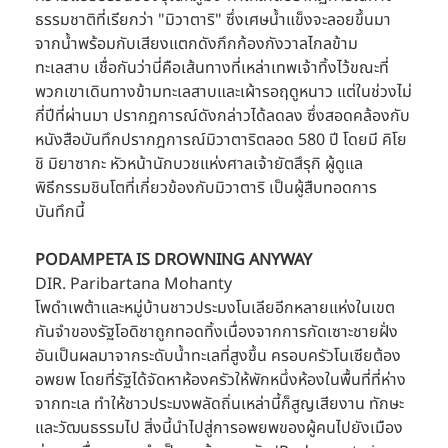
ธรรมชาติที่เรียกว่า "มิวาตาริ" ซึ่งเศษน้ำแข็งจะลอยขึ้นมา
จากน้ำพร้อมกับเสียงแตกดังกึกก้องกังวาลไกลข้าม
ทะเลสาบ เชื่อกันว่านี่คือเส้นทางที่เหล่าเทพเจ้าทิ้งไว้ขณะที่
พวกเขาเดินทางข้ามทะเลสาบและเผ้ารอฤดูหนาว แต่ในช่วงไม่
กี่ปีที่ผ่านมา ปรากฎการณ์ดังกล่าวได้ลดลง ซึ่งสอดคล้องกับ
หนังสือบันทึกปรากฎการณ์มิวาตาริตลอด 580 ปี โดยมี คิโย
ชิ มิยาซากะ หัวหน้านักบวชแห่งศาลเจ้ายัตสึรุกิ ผู้ดูแล
พิธีกรรมชินโตที่เกี่ยวข้องกับมิวาตาริ เป็นผู้สืบทอดการ
บันทึกนี้
PODAMPETA IS DROWNING ANYWAY
DIR. Paribartana Mohanty
โพดำเพต้าและหมู่บ้านชาวประมงโนเลียอีกหลายแห่งในเขต
กันจำของรัฐโอดิชาถูกทอดทิ้งเนื่องจากการกัดเซาะชายฝั่ง
อันเป็นผลมาจากระดับน้ำทะเลที่สูงขึ้น ครอบครัวโนเซียต้อง
อพยพ โดยที่รัฐได้จัดหาห้องครัวให้พักหนึ่งห้องในพื้นที่ที่ห่าง
จากทะเล ทำให้ชาวประมงพลัดถิ่นเหล่านี้ก็สูญเสียงาน ทักษะ 
และวัฒนธรรมไป สิ่งนี้นำไปสู่การอพยพของผู้คนไปยังเมือง