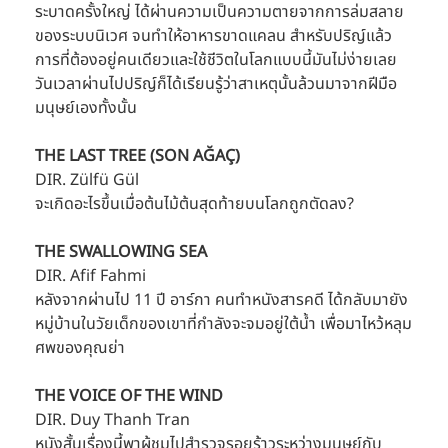
ระบาดครั้งใหญ่ ได้ผ่านความเป็นความตายจากการล่มสลาย
ของระบบนิเวศ จนทำให้อาหารขาดแคลน สำหรับปริญ์แล้ว 
การที่ต้องอยู่คนเดียวและใช้ชีวิตในโลกแบบนี้มันไม่ง่ายเลย 
วันเวลาผ่านไปปริญ์ก็ได้เรียนรู้ว่าสาเหตุนั้นล้วนมาจากฝีมือ
มนุษย์เองทั้งนั้น
THE LAST TREE (SON AĞAÇ)
DIR. Zülfü Gül
จะเกิดอะไรขึ้นเมื่อต้นไม้ต้นสุดท้ายบนโลกถูกตัดลง?
THE SWALLOWING SEA
DIR. Afif Fahmi
หลังจากผ่านไป 11 ปี อาร์กา คนทำหนังสารคดี ได้กลับมายัง
หมู่บ้านในวัยเด็กของเขาที่กำลังจะจมอยู่ใต้น้ำ เพื่อมาไหว้หลุม
ศพของคุณย่า
THE VOICE OF THE WIND
DIR. Duy Thanh Tran
หนังสั้นเรื่องนี้พาผู้ชมไปสำรวจรอยร้าวระหว่างมนุษย์กับ