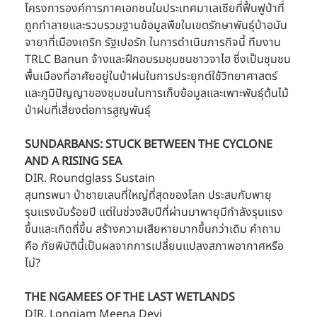
โครงการองค์การภาคเอกชนในประเทศมาเลเซียที่ฟื้นฟูป่าที่
ถูกทำลายและรวบรวมฐานข้อมูลพืขในเขตรักษาพันธุ์ป่าอมัน
จายาที่เมืองเกริก รัฐเปอรัก ในการดำเนินภารกิจนี้ ทีมงาน 
TRLC Banun จ้างและฝึกอบรมชุมชนชาวจาไฮ ซึ่งเป็นชุมชน
พื้นเมืองที่อาศัยอยู่ในป่าฝนในการประยุกต์ใช้วิทยาศาสตร์
และภูมิปัญญาของชุมชนในการเก็บข้อมูลและเพาะพันธุ์ต้นไม้
ป่าฝนที่เสี่ยงต่อการสูญพันธุ์
SUNDARBANS: STUCK BETWEEN THE CYCLONE 
AND A RISING SEA
DIR. Roundglass Sustain
สุนทรพนา ป่าชายเลนที่ใหญ่ที่สุดของโลก ประสบกับพายุ
รุนแรงนับร้อยปี แต่ในช่วงสิบปีที่ผ่านมาพายุมีกำลังรุนแรง
ขึ้นและเกิดถี่ขึ้น สร้างความเสียหายมากขึ้นกว่าเดิม คำถาม
คือ ภัยพิบัตินี้เป็นผลจากการเปลี่ยนแปลงสภาพอากาศหรือ
ไม่?
THE NGAMEES OF THE LAST WETLANDS
DIR. Longjam Meena Devi