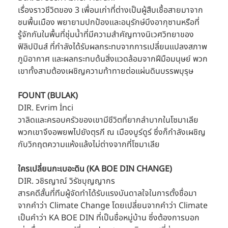
เรื่องราวชีวิตของ 3 เพื่อนเก่าที่ต่างเป็นผู้สืบเชื้อสายมาจาก
ชนพื้นเมือง พยายามปกป้องและอนุรักษ์บึงอากุซานหรือที่
รู้จักกันในพื้นที่ชุ่มน้ำที่มีความสำคัญทางนิเวศวิทยาของ
ฟิลิปปินส์ ที่กำลังได้รับผลกระทบจากการเปลี่ยนแปลงสภาพ
ภูมิอากาศ และผลกระทบด้นสิ่งแวดล้อมจากฝีมือมนุษย์ พวก
เขาทั้งสามต้องเผชิญความท้าทายต่อแผ่นดินบรรพบุรุษ
FOUNT (BULAK)
DIR. Evrim İnci
วาลิดและครอบครัวของเขามีชีวิตที่ยากลำบากในโซมาเลีย 
พวกเขาจึงอพยพไปยังตุรกี ณ เมืองบูร์ดูร์ ซึ่งก็กำลังเผชิญ
กับวิกฤตความแห้งแล้งไม่ต่างจากที่โซมาเลีย
ใครเปลี่ยนกะเบอะดิน (KA BOE DIN CHANGE)
DIR. วชิรญาณ์ วิรัชบุญญากร
สารคดีสั้นที่ทีมผู้จัดทำได้รับแรงบันดาลใจในการตั้งชื่อมา
จากคำว่า Climate Change โดยเปลี่ยนจากคำว่า Climate 
เป็นคำว่า KA BOE DIN ที่เป็นชื่อหมู่บ้าน ซึ่งต้องการบอก