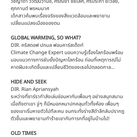
วิชญาดา วิวัฒน์วานิช, ศรัณยา ชัยเลิศ, ศิรประภา ยะวิลัย, 
ศุภกานต์ พรหมมาศ
เด็กสาวค้นพบเรื่องจริงของสิ่งแวดล้อมและพยายาม
เปลี่ยนแปลงเมืองของตน
GLOBAL WARMING, SO WHAT?
DIR. คริสตอฟ ปกมล ฟอนคาร์สเต็ดท์
Climate Change Expert มอบความรู้เรื่องโลกร้อนพร้อม
มอบแนวทางการยับยั้งปัญหาโลกร้อน ก่อนที่เหตุการณ์ไม่
คาดฝันจะเกิดขึ้นและเปลี่ยนชีวิตของเธอไปตลอดกาล...
HIDE AND SEEK
DIR. Rian Apriansyah
ระหว่างที่ซาร์รากำลังเล่นซ่อนหากับเพื่อนๆ อย่างสนุกสนาน 
เมื่อถึงตาเขา จู่ๆ ก็มีหมอกหนาปกคลุมทั่วทั้งห้อง เพื่อนๆ 
ของเขาเริ่มหายตัวไปทีละคน จนกระทั่งร่างสีดำลึกลับปรากฎ
ตัวขึ้นและพยายามทำร้ายเขากับทารกที่อยู่ในบ้านไป!
OLD TIMES