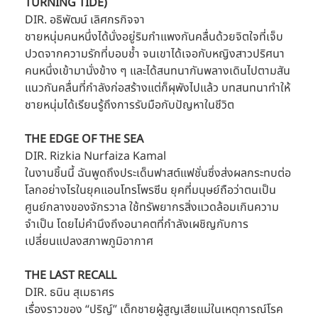
TURNING TIDE)
DIR. อธิพัฒน์ เลิศกรกิจจา
ชายหนุ่มคนหนึ่งได้นั่งอยู่ริมกำแพงกันคลื่นด้วยจิตใจที่เจ็บ
ปวดจากความรักที่บอบช้ำ จนเขาได้เจอกับหญิงสาวปริศนา
คนหนึ่งเข้ามานั่งข้าง ๆ และได้สนทนากันพลางเดินไปตามสัน
แนวกันคลื่นที่กำลังก่อสร้างแต่ก็ผุพังไปแล้ว บทสนทนาทำให้
ชายหนุ่มได้เรียนรู้ถึงการรับมือกับปัญหาในชีวิต
THE EDGE OF THE SEA
DIR. Rizkia Nurfaiza Kamal
ในงานชิ้นนี้ ฉันพูดถึงประเด็นฟาสต์แฟชั่นซึ่งส่งผลกระทบต่อ
โลกอย่างไรในยุคแอนโทรโพรซีน ยุคที่มนุษย์ถือว่าตนเป็น
ศูนย์กลางของจักรวาล ใช้ทรัพยากรสิ่งแวดล้อมเกินความ
จำเป็น โดยไม่คำนึงถึงอนาคตที่กำลังเผชิญกับการ
เปลี่ยนแปลงสภาพภูมิอากาศ
THE LAST RECALL
DIR. ธนิน สุเมธาศร
เรื่องราวของ “ปริญ์” เด็กชายผู้สูญเสียแม่ในเหตุการณ์โรค