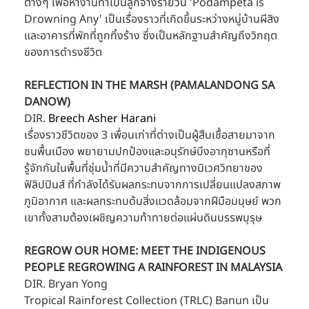
ต่างๆ เพื่อหางานทำเป็นลูกจ้างรายวัน 'Podampeta is 
Drowning Any' เป็นเรื่องราวที่เกิดขึ้นระหว่างหมู่บ้านผีสิง
และอาคารที่พักที่ถูกทิ้งร้าง ซึ่งเป็นหลักฐานสำคัญถึงวิกฤต
ของการดำรงชีวิต
REFLECTION IN THE MARSH (PAMALANDONG SA 
DANOW)
DIR. 
Breech Asher Harani
เรื่องราวชีวิตของ 3 เพื่อนเก่าที่ต่างเป็นผู้สืบเชื้อสายมาจาก
ชนพื้นเมือง พยายามปกป้องและอนุรักษ์บึงอากุซานหรือที่
รู้จักกันในพื้นที่ชุ่มน้ำที่มีความสำคัญทางนิเวศวิทยาของ
ฟิลิปปินส์ ที่กำลังได้รับผลกระทบจากการเปลี่ยนแปลงสภาพ
ภูมิอากาศ และผลกระทบด้นสิ่งแวดล้อมจากฝีมือมนุษย์ พวก
เขาทั้งสามต้องเผชิญความท้าทายต่อแผ่นดินบรรพบุรุษ
REGROW OUR HOME: MEET THE INDIGENOUS 
PEOPLE REGROWING A RAINFOREST IN MALAYSIA
DIR. Bryan Yong
Tropical Rainforest Collection (TRLC) Banun เป็น