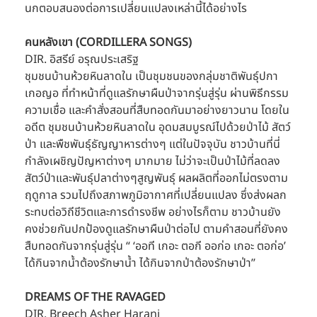
นกตอบสนองต่อการเปลี่ยนแปลงเหล่านี้ได้อย่างไร
คนหลังเขา (CORDILLERA SONGS)
DIR. อิสรีย์ อรุณประเสริฐ
ชุมชนบ้านห้วยหินลาดใน เป็นชุมชนของกลุ่มชาติพันธุ์ปกา
เกอญอ ที่ทำหน้าที่ดูแลรักษาผืนป่าจากรุ่นสู่รุ่น ผ่านพิธีกรรม 
ความเชื่อ และคำสั่งสอนที่สืบทอดกันมาอย่างยาวนาน โดยใน
อดีต ชุมชนบ้านห้วยหินลาดใน อุดมสมบูรณ์ไปด้วยป่าไม้ สัตว์
ป่า และพืชพันธุ์ธัญญาหารต่างๆ แต่ในปัจจุบัน ชาวบ้านที่นี่
กำลังเผชิญปัญหาต่างๆ มากมาย ไม่ว่าจะเป็นป่าไม้ที่ลดลง 
สัตว์ป่าและพันธุ์ปลาต่างๆสูญพันธุ์ ผลผลิตที่ออกไม่ตรงตาม
ฤดูกาล รวมไปถึงสภาพภูมิอากาศที่เปลี่ยนแปลง ซึ่งส่งผลก
ระทบต่อวิถีชีวิตและการดำรงชีพ อย่างไรก็ตาม ชาวบ้านยัง
คงช่วยกันปกป้องดูแลรักษาผืนป่าต่อไป ตามคำสอนที่ยังคง
สืบทอดกันจากรุ่นสู่รุ่น “ ‘ออที เกอะ ตอกี ออก่อ เกอะ ตอก่อ’ 
ได้กินจากน้ำต้องรักษาน้ำ ได้กินจากป่าต้องรักษาป่า’’
DREAMS OF THE RAVAGED
DIR. Breech Asher Harani