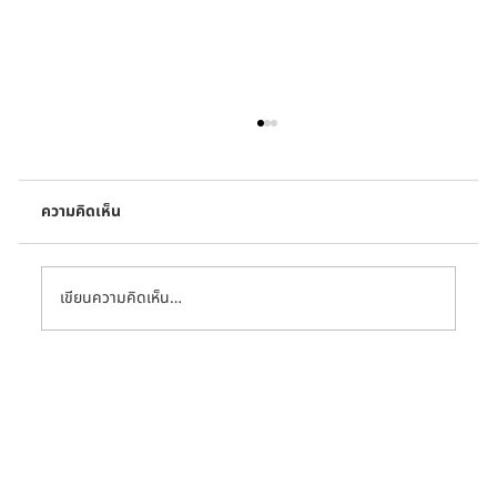
ความคิดเห็น
เขียนความคิดเห็น…
Thai PBS ร่วมกับ CCCL ฉายหนังสั้น 16 เรื่อง
ในรายกาs Talk to Films หนังเล่าเรื่อง บน
ช่องไทยพีบีเอส (Thai PBS)
Presented by