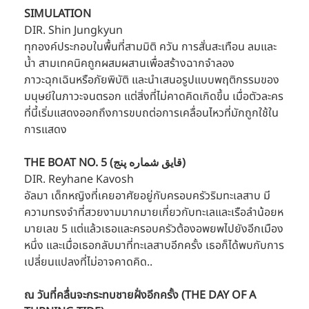
SIMULATION
DIR. Shin Jungkyun
ทุกองค์ประกอบในพื้นที่สามมิติ ควัน การสั่นสะเทือน ลมและ
น้ำ สามเทคนิคถูกผสมผสานเพื่อสร้างฉากจำลอง
ภาวะฉุกเฉินหรือภัยพิบัติ และนำเสนอรูปแบบพฤติกรรมของ
มนุษย์ในภาวะจนตรอก แต่สิ่งที่ไม่คาดคิดเกิดขึ้น เมื่อตัวละคร
ที่นี้เริ่มแสดงออกถึงการขบถต่อการเคลื่อนไหวที่มักถูกใช้ใน
การแสดง
THE BOAT NO. 5 (قایق شماره پنج)
DIR. Reyhane Kavosh
อัลมา เด็กหญิงที่เคยอาศัยอยู่กับครอบครัวริมทะเลสาบ มี
ความทรงจำที่สวยงามมากมายเกี่ยวกับทะเลและเรือลำน้อยห
มายเลข 5 แต่แล้วเธอและครอบครัวต้องอพยพไปยังอีกเมือง
หนึ่ง และเมื่อเธอกลับมาที่ทะเลสาบอีกครั้ง เธอก็ได้พบกับการ
เปลี่ยนแปลงที่ไม่อาจคาดคิด..
ณ วันที่คลื่นจะกระทบชายฝั่งอีกครั้ง (THE DAY OF A 