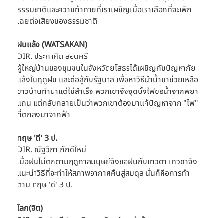
ธรรมชาติและความท้าทายที่เราเผชิญเมื่อเราเลือกที่จะเพิก
เฉยต่อเสียงของธรรมชาติ
ฝนแล้ง (WATSAKAN)
DIR. ประกาศิต สอดศรี
ผู้ใหญ่บ้านของชุมชนในจังหวัดยโสธรได้เผชิญกับปัญหาภัย
แล้งในฤดูฝน และต่อสู้กับรัฐบาล เพื่อหาวิธีนำน้ำมาช่วยเหลือ
ชาวบ้านทำนาแต่ไม่สำเร็จ พวกเขาจึงจุดบั้งไฟขอน้ำจากพยา
แถน แต่กลับกลายเป็นว่าพวกเขาต้องมาแก้ปัญหาจาก "ไฟ" 
ที่ตกลงมาจากฟ้า
ทฤษ 'ดี' 3 ป.
DIR. ณัฐวิภา ภักดีใหม่
เมื่อฝนไม่ตกตามฤดูกาลมนุษย์จึงขอฝนกับเทวดา เทวดาจึง
แนะนำวิธีที่จะทำให้สภาพอากาศคืนสู่สมดุล นั่นก็คือการทำ
ตาม ทฤษ 'ดี' 3 ป.
โลก(จิต)