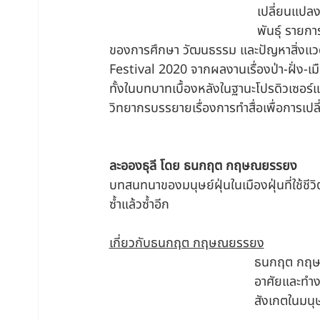
เปลี่ยนแปล
พันธุ์ รายก
ของการศึกษา วัฒนธรรม และปัญหาสิ่งแวด
Festival 2020 จากผลงานเรื่องป่า-ฝั่ง-เมื
ทั้งในบทบาทเบื้องหลังในฐานะโปรดิวเซอร์แ
วิทยากรบรรยายเรื่องการทำสื่อเพื่อการเป
ละอองธุลี โดย ธนกฤต กฤษณยรรยง
บทสนทนาของมนุษย์ฝุ่นในเมืองฝุ่นที่ใช้ช
ซ้ำแล้วซ้ำอีก
เกี่ยวกับธนกฤต กฤษณยรรยง
ธนกฤต กฤษณย
อาศัยและทำง
สังเกตในมนุษ