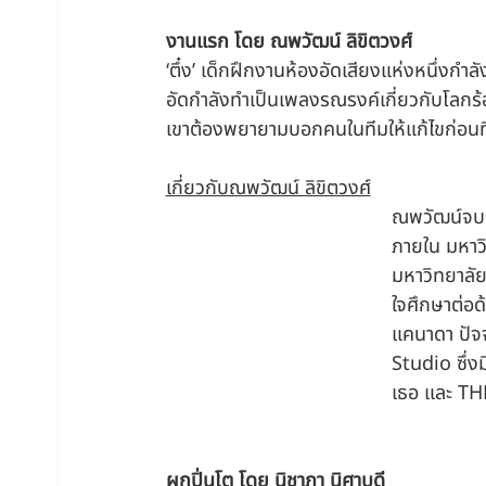
งานแรก โดย ณพวัฒน์ ลิขิตวงศ์
‘ตึ๋ง’ เด็กฝึกงานห้องอัดเสียงแห่งหนึ่งกำลั
อัดกำลังทำเป็นเพลงรณรงค์เกี่ยวกับโลกร้อน
เขาต้องพยายามบอกคนในทีมให้แก้ไขก่อนที่ลู
เกี่ยวกับณพวัฒน์ ลิขิตวงศ์
ณพวัฒน์จบ
ภายใน มหาว
มหาวิทยาลัย
ใจศึกษาต่อ
แคนาดา ปัจ
Studio ซึ่งม
เธอ และ TH
ผูกปิ่นโต โดย นิชาภา นิศาบดี