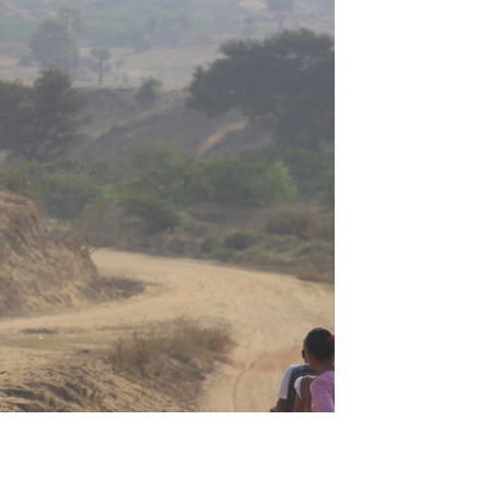
เครดิต
รางวัลแ