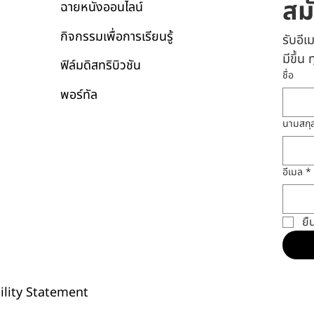
สม
ฉายหนังออนไลน์
กิจกรรมเพื่อการเรียนรู้
รับอี
มีขึ้น
ฟิล์มดิสทริบิวชัน
ชื่อ
พอร์ทัล
นามสกุ
อีเมล
*
ยื
ility Statement