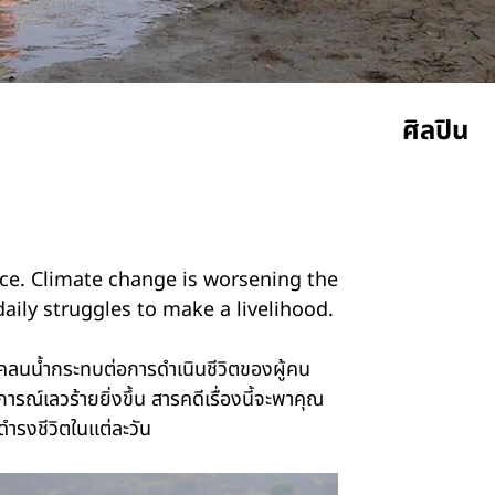
ศิลปิน
Rajesh 
rce. Climate change is worsening the
aily struggles to make a livelihood.
นน้ำกระทบต่อการดำเนินชีวิตของผู้คน
์เลวร้ายยิ่งขึ้น สารคดีเรื่องนี้จะพาคุณ
ดำรงชีวิตในแต่ละวัน
รอบฉาย