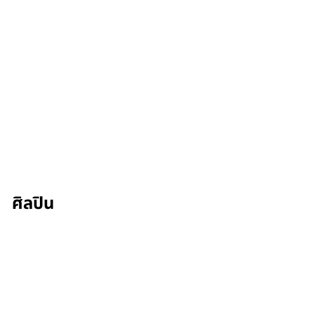
ศิลปิน
Wan-Ling Liu
รอบฉาย