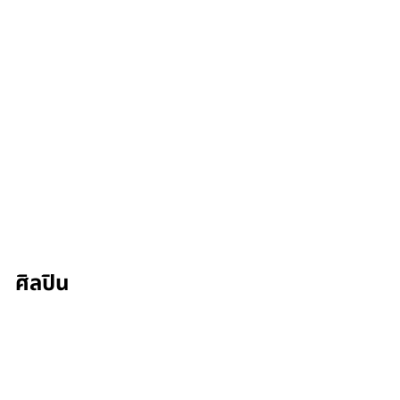
ศิลปิน
Nandini Rao
Kalp Sanghvi