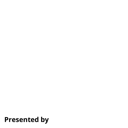
Nandini Rao
รอบฉาย
เครดิต
รางวัลและเทศกาล
Presented by