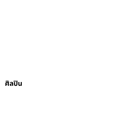
ศิลปิน
Brennan Robideaux
รอบฉาย