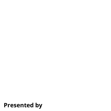
Pobwarat Maprasob
รอบฉาย
เครดิต
รางวัลและเทศกาล
Presented by