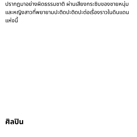
ปรากฏมาอย่างผิดธรรมชาติ ผ่านเสียงกระซิบของชายหนุ่ม
และหญิงสาวที่พยายามปะติดปะติดปะต่อเรื่องราวในดินแดน
แห่งนี้
ศิลปิน
Chonchanok Thanatteepwong