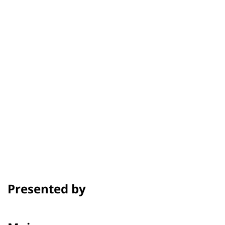
Chayanee Niljianskul
รอบฉาย
เครดิต
รางวัลและเทศกาล
Presented by