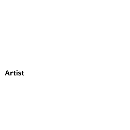
Artist
Elham Ehsas
Credit