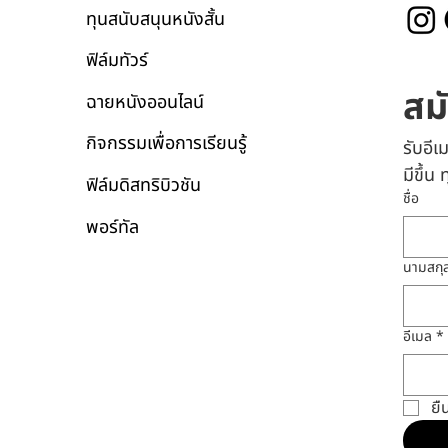
ทุนสนับสนุนหนังสั้น
ฟิล์มทัวร์
สม
ฉายหนังออนไลน์
กิจกรรมเพื่อการเรียนรู้
รับอี
มีขึ้น
ฟิล์มดิสทริบิวชัน
ชื่อ
พอร์ทัล
นามสกุ
อีเมล
*
ยื