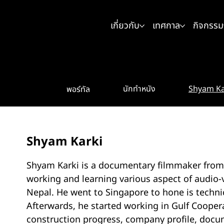
เกี่ยวกับ
เทศกาล
กิจกรรม
Shyam Ka
นักทำหนัง
พอร์ทัล
Shyam Karki
Shyam Karki is a documentary filmmaker from 
working and learning various aspect of audio
Nepal. He went to Singapore to hone is technic
Afterwards, he started working in Gulf Coope
construction progress, company profile, docum