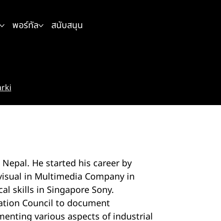
พอร์ทัล
สนับสนุน
rki
Nepal. He started his career by
-visual in Multimedia Company in
al skills in Singapore Sony.
ration Council to document
enting various aspects of industrial