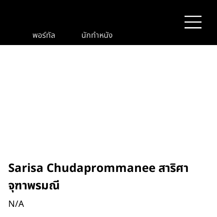
พอร์ทัล
นักทำหนัง
Sarisa Chudaprommanee สาริศา
จุฑาพรมณี
N/A