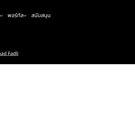
พอร์ทัล
สนับสนุน
d Fadli