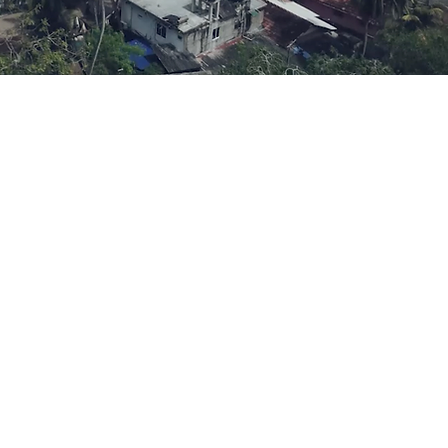
ntee Sriphan
g Boonyarit