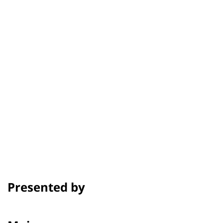
Siras Urakaew
Credit
Showtime
Awards & Festivals
Presented by