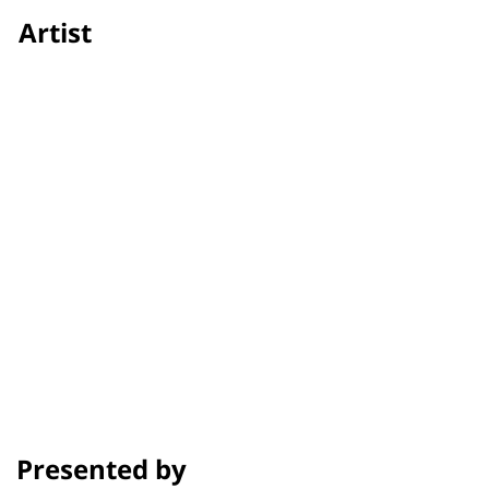
Artist
Alyssa Ashley Manugas
Credit
Showtime
Awards & Festivals
Presented by