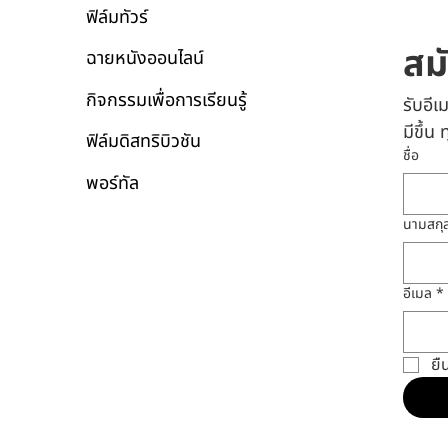
ฟิล์มทัวร์
สม
ฉายหนังออนไลน์
กิจกรรมเพื่อการเรียนรู้
รับอี
มีขึ้น
ฟิล์มดิสทริบิวชัน
ชื่อ
พอร์ทัล
นามสกุ
อีเมล
*
ยื