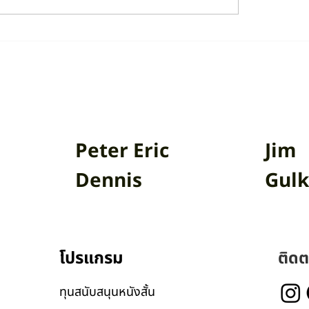
ัญหาการเปลี่ยนแปลง
SDGs: Climate Acti
ูมิอากาศกับนักจิตวิทยา:
สัมภาษณ์รองศาสตราจ
ษณ์คุณปองพล ชุษณะโชติ
ดร.ภศิชา ไชยแก้ว
Peter Eric
Jim
Dennis
Gulk
โปรแกรม
ติดต
ทุนสนับสนุนหนังสั้น