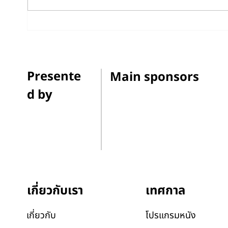
เมื่อโลกรวนกำลังทำให้ความ
มองป
หมายของ ‘ฤดูกาล’ เปลี่ยนไป
สภาพภ
สัมภา
Presente
Main sponsors
d by
เทศกาล
เกี่ยวกับเรา
โปรแกรมหนัง
เกี่ยวกับ