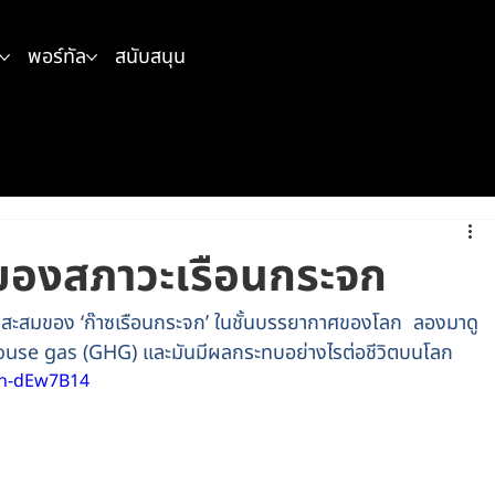
พอร์ทัล
สนับสนุน
ตุของสภาวะเรือนกระจก
การสะสมของ ‘ก๊าซเรือนกระจก’ ในชั้นบรรยากาศของโลก  ลองมาดู
nhouse gas (GHG) และมันมีผลกระทบอย่างไรต่อชีวิตบนโลก
6n-dEw7B14